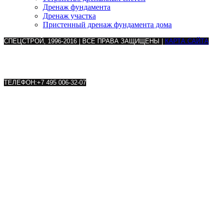
Дренаж фундамента
Дренаж участка
Пристенный дренаж фундамента дома
СПЕЦСТРОЙ
, 1996-2016 | ВСЕ ПРАВА ЗАЩИЩЕНЫ |
КАРТА САЙТА
АДРЕС:
125993
Г.
МОСКВА
ВОЛОКОЛАМСКОЕ ШОССЕ, Д.2,
НАУЧНО-ИССЛЕДОВАТЕЛЬСКИЙ ИНСТИТУТ "ГИДРОПРОЕКТ"
ТЕЛЕФОН:
+7 495 006-32-07