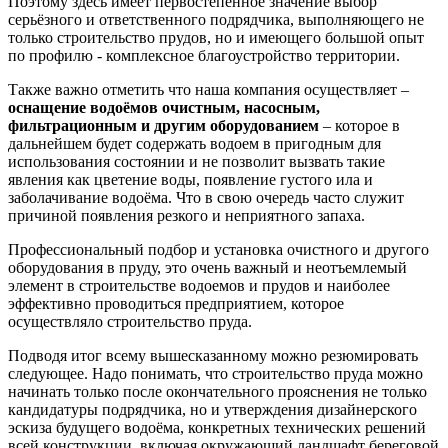
Поэтому здесь имеет первостепенное значение выбор
серьёзного и ответственного подрядчика, выполняющего не
только строительство прудов, но и имеющего большой опыт
по профилю - комплексное благоустройство территории.
Также важно отметить что наша компания осуществляет –
оснащение водоёмов очистным, насосным,
фильтрационным и другим оборудованием
– которое в
дальнейшем будет содержать водоем в пригодным для
использования состоянии и не позволит вызвать такие
явления как цветение воды, появление густого ила и
заболачивание водоёма. Что в свою очередь часто служит
причиной появления резкого и неприятного запаха.
Профессиональный подбор и установка очистного и другого
оборудования в пруду, это очень важный и неотъемлемый
элемент в строительстве водоемов и прудов и наиболее
эффективно проводиться предприятием, которое
осуществляло строительство пруда.
Подводя итог всему вышесказанному можно резюмировать
следующее. Надо понимать, что строительство пруда можно
начинать только после окончательного прояснения не только
кандидатуры подрядчика, но и утверждения дизайнерского
эскиза будущего водоёма, конкретных технических решений
всей конструкции, включая окружающий ландшафт береговой